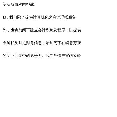
望及所面对的挑战。
d. 我们除了提供计算机化之会计理帐服务
外，也协助阁下建立会计系统及程序，以提供
准确和及时之财务信息，增加阁下在瞬息万变
的商业世界中的竞争力。我们凭借丰富的经验
和专业知识，协助阁下了解与阁下业务有关的
内地和香港税务条款，善用税法优惠政策，合
法及有效地减低税负，从而增加阁下的边际利
润。